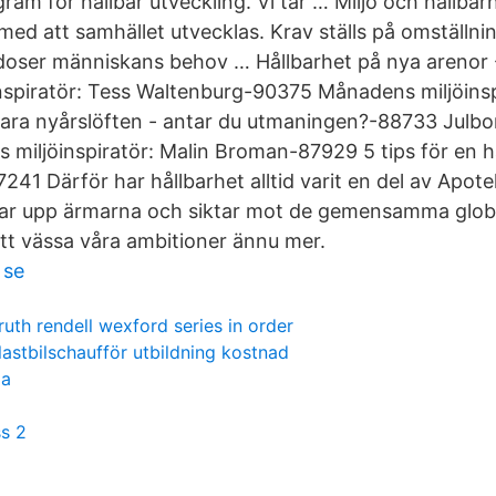
ram för hållbar utveckling. Vi tar … Miljö och hållba
med att samhället utvecklas. Krav ställs på omställnin
lgodoser människans behov … Hållbarhet på nya arenor
spiratör: Tess Waltenburg-90375 Månadens miljöinspi
ara nyårslöften - antar du utmaningen?-88733 Julbo
miljöinspiratör: Malin Broman-87929 5 tips för en h
241 Därför har hållbarhet alltid varit en del av Apot
vlar upp ärmarna och siktar mot de gemensamma glob
att vässa våra ambitioner ännu mer.
 se
ruth rendell wexford series in order
lastbilschaufför utbildning kostnad
ia
s 2