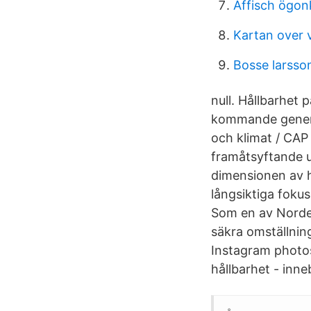
Affisch ögo
Kartan over 
Bosse larsso
null. Hållbarhet 
kommande genera
och klimat / CAP
framåtsyftande u
dimensionen av hå
långsiktiga foku
Som en av Norden
säkra omställning
Instagram photos
hållbarhet - inne