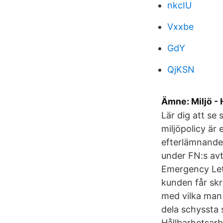
nkcIU
Vxxbe
GdY
QjKSN
Ämne: Miljö - 
Lär dig att se
miljöpolicy ä
efterlämnande 
under FN:s avt
Emergency Lette
kunden får skr
med vilka man 
dela schyssta 
Hållbarhetsar