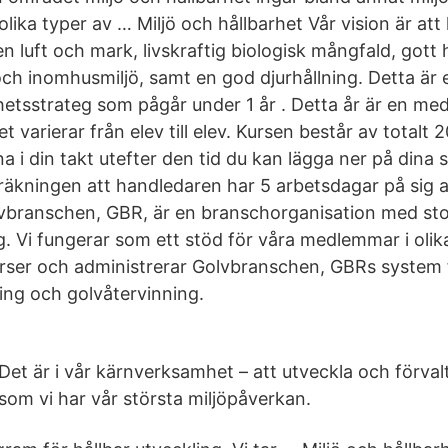
olika typer av … Miljö och hållbarhet Vår vision är a
en luft och mark, livskraftig biologisk mångfald, gott 
 inomhusmiljö, samt en god djurhållning. Detta är en
hetsstrateg som pågår under 1 år . Detta år är en med
t varierar från elev till elev. Kursen består av totalt 
a i din takt utefter den tid du kan lägga ner på dina 
äkningen att handledaren har 5 arbetsdagar på sig at
lvbranschen, GBR, är en branschorganisation med sto
 Vi fungerar som ett stöd för våra medlemmar i olika
kurser och administrerar Golvbranschen, GBRs system 
ng och golvåtervinning.
Det är i vår kärnverksamhet – att utveckla och förvalt
som vi har vår största miljöpåverkan.