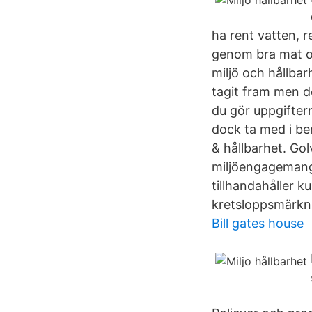
ha rent vatten, r
genom bra mat och
miljö och hållbar
tagit fram men de
du gör uppgiftern
dock ta med i ber
& hållbarhet. Go
miljöengagemang.
tillhandahåller 
kretsloppsmärkni
Bill gates house