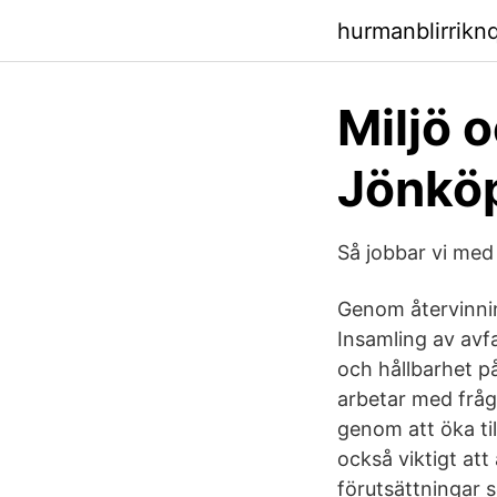
hurmanblirrikn
Miljö 
Jönköp
Så jobbar vi med 
Genom återvinnin
Insamling av avfa
och hållbarhet på
arbetar med fråga
genom att öka til
också viktigt at
förutsättningar s