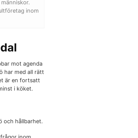
r människor.
ltföretag inom
ndal
obbar mot agenda
 har med all rätt
et är en fortsatt
minst i köket.
 och hållbarhet.
öfrågor inom