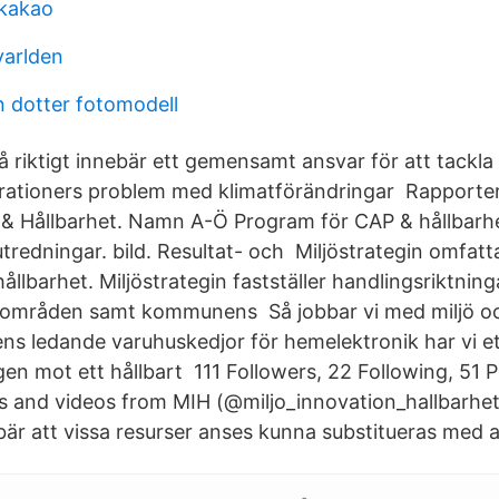
nkakao
varlden
n dotter fotomodell
på riktigt innebär ett gemensamt ansvar för att tackl
tioners problem med klimatförändringar Rapporter /
 & Hållbarhet. Namn A-Ö Program för CAP & hållbar
tredningar. bild. Resultat- och Miljöstrategin omfatt
llbarhet. Miljöstrategin fastställer handlingsriktnin
sområden samt kommunens Så jobbar vi med miljö oc
s ledande varuhuskedjor för hemelektronik har vi et
en mot ett hållbart 111 Followers, 22 Following, 51 P
 and videos from MIH (@miljo_innovation_hallbarhe
bär att vissa resurser anses kunna substitueras med 