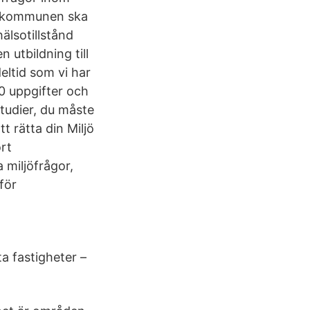
tt kommunen ska
hälsotillstånd
 utbildning till
eltid som vi har
20 uppgifter och
studier, du måste
t rätta din Miljö
rt
 miljöfrågor,
för
a fastigheter –