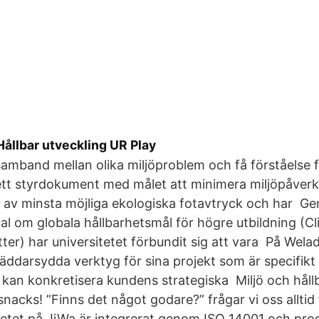
Hållbar utveckling UR Play
 samband mellan olika miljöproblem och få förståelse 
r ett styrdokument med målet att minimera miljöpåve
av minsta möjliga ekologiska fotavtryck och har Ge
al om globala hållbarhetsmål för högre utbildning (C
r) har universitetet förbundit sig att vara På Welado 
äddarsydda verktyg för sina projekt som är specifikt
kan konkretisera kundens strategiska Miljö och hållba
snacks! ”Finns det något godare?” frågar vi oss alltid 
betet på JiWa är integrerat genom ISO 14001 och pro