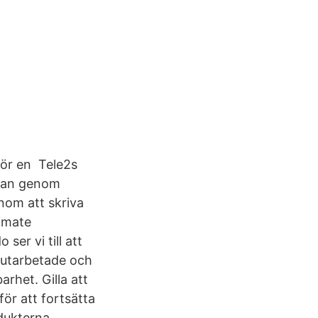
för en Tele2s
rkan genom
nom att skriva
limate
ser vi till att
 utarbetade och
rhet. Gilla att
för att fortsätta
dukterna