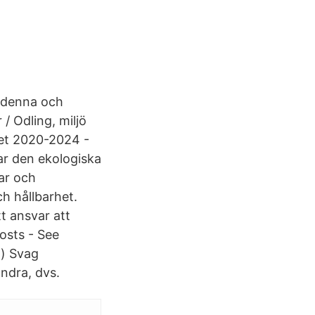
a denna och
 Odling, miljö
het 2020-2024 -
ar den ekologiska
gar och
h hållbarhet.
t ansvar att
osts - See
t) Svag
andra, dvs.