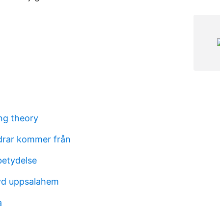
ng theory
ldrar kommer från
betydelse
vd uppsalahem
a