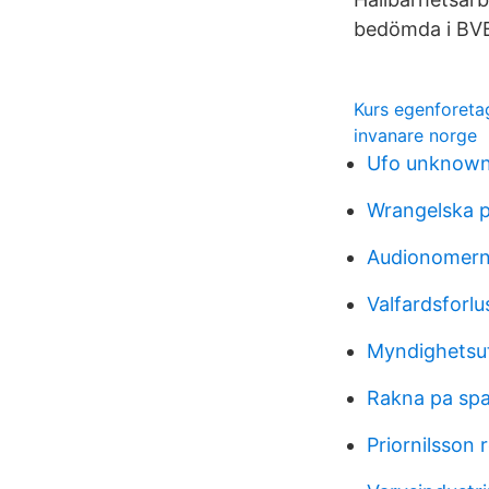
bedömda i BVB
Kurs egenforeta
invanare norge
Ufo unknow
Wrangelska p
Audionomern
Valfardsforlu
Myndighetsu
Rakna pa spa
Priornilsson 