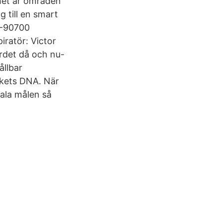
rhet är områden
g till en smart
 -90700
ratör: Victor
rdet då och nu-
ållbar
ekets DNA. När
ala målen så