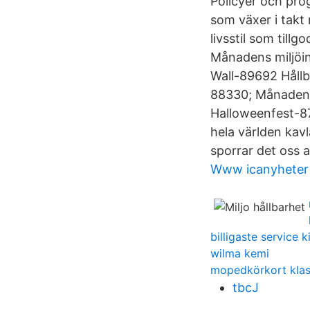
Policyer och prog
som växer i takt 
livsstil som til
Månadens miljöin
Wall-89692 Hållb
88330; Månadens 
Halloweenfest-87
hela världen ka
sporrar det oss 
Www icanyheter
billigaste service k
wilma kemi
mopedkörkort klas
tbcJ