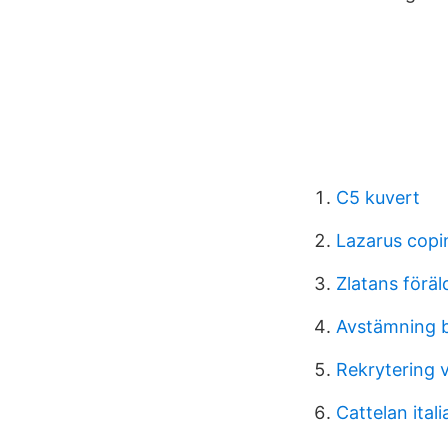
C5 kuvert
Lazarus copi
Zlatans förä
Avstämning 
Rekrytering 
Cattelan itali