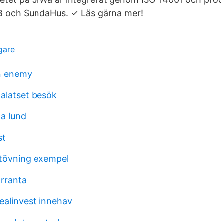
 och SundaHus. ✓ Läs gärna mer!
gare
n enemy
alatset besök
a lund
st
tövning exempel
rranta
realinvest innehav