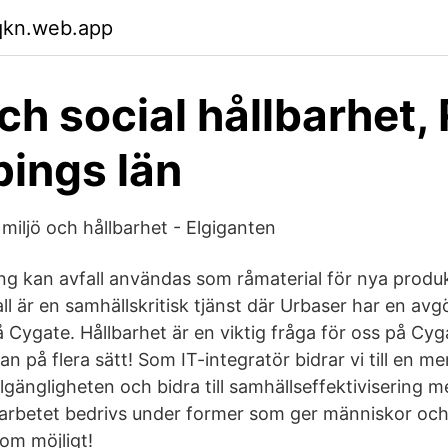
qkn.web.app
och social hållbarhet,
ings län
miljö och hållbarhet - Elgiganten
g kan avfall användas som råmaterial för nya produk
ll är en samhällskritisk tjänst där Urbaser har en avgö
 Cygate. Hållbarhet är en viktig fråga för oss på Cyg
n på flera sätt! Som IT-integratör bidrar vi till en mer
lgängligheten och bidra till samhällseffektivisering m
t arbetet bedrivs under former som ger människor och 
om möjligt!