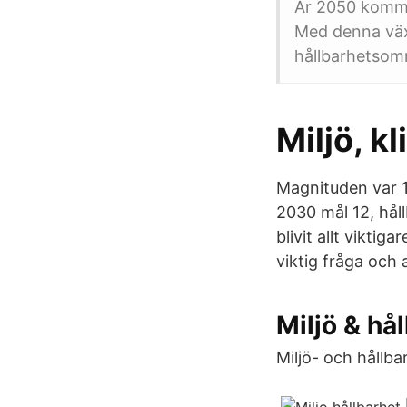
År 2050 kommer
Med denna väx
hållbarhetsom
Miljö, k
Magnituden var 1
2030 mål 12, hål
blivit allt vikti
viktig fråga och 
Miljö & hå
Miljö- och hållb