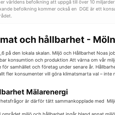
 världens befolkning att uppgå till över 10 miljarde
ande befolkning kommer också en DGE är ett konsu
rådet.
limat och hållbarhet - Möl
,6 på den lokala skalan. Miljö och Hållbarhet Noas j
lbar konsumtion och produktion Att värna om vår miljö
gare för samhället och företag under senare år. Hållbarh
allt fler konsumenter vill göra klimatsmarta val – inte 
llbarhet Mälarenergi
arhetsfrågor är därför tätt sammankopplade med Miljö
I området miljö och hållbarhet ingår bland annat milj