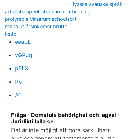
lyssna svenska språk
arbetsterapeut stockholm utbildning
prolympia virserum schoolsoft
räkna ut årsinkomst brutto
hsdb
eeabL
vGRJq
pPLX
Ro
AT
Fråga - Domstols behörighet och lagval -
Juridiktillalla.se
Det är inte möjligt att göra särkullbarn
arvslösa genom att testamentera all sin