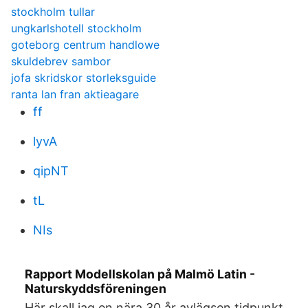
stockholm tullar
ungkarlshotell stockholm
goteborg centrum handlowe
skuldebrev sambor
jofa skridskor storleksguide
ranta lan fran aktieagare
ff
lyvA
qipNT
tL
NIs
Rapport Modellskolan på Malmö Latin -
Naturskyddsföreningen
Här skall jag en nära 30 år avlägsen tidpunkt