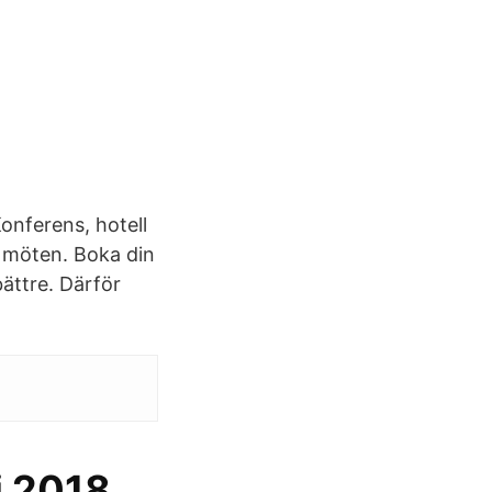
onferens, hotell
 möten. Boka din
bättre. Därför
i 2018