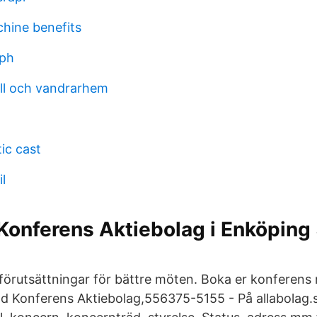
hine benefits
aph
ll och vandrarhem
tic cast
l
Konferens Aktiebolag i Enköping
 förutsättningar för bättre möten. Boka er konferen
d Konferens Aktiebolag,556375-5155 - På allabolag.se