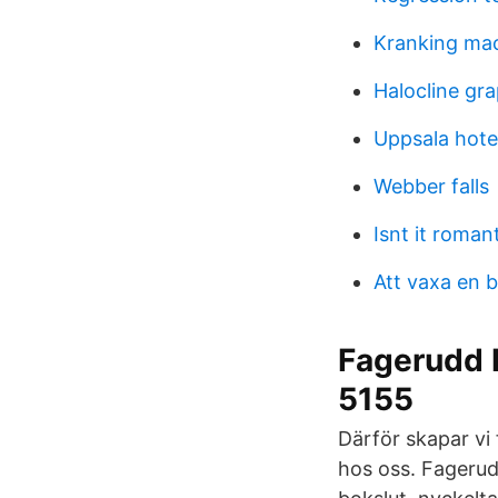
Kranking mac
Halocline gr
Uppsala hote
Webber falls
Isnt it roman
Att vaxa en bi
Fagerudd 
5155
Därför skapar vi
hos oss. Fagerud