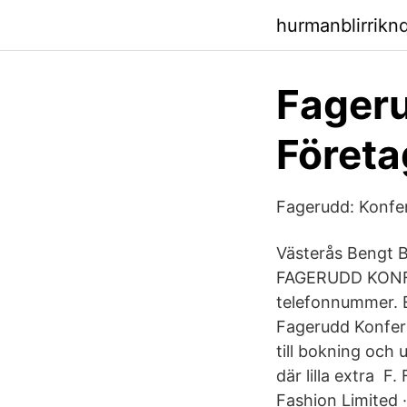
hurmanblirrikn
Fageru
Företa
Fagerudd: Konfe
Västerås Bengt B
FAGERUDD KONFER
telefonnummer. E
Fagerudd Konfere
till bokning och 
där lilla extra 
Fashion Limited 