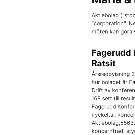
Aktiebolag ("sto
"corporation". N
möten kan göra v
Fagerudd K
Ratsit
Årsredovisning 2
hur bolaget är F
Drift av konferen
169 sett till resu
Fagerudd Konfere
nyckeltal, konce
Aktiebolag,556375
koncernträd, sty