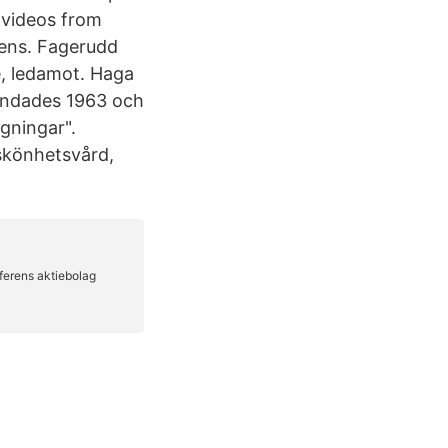
 videos from
ens. Fagerudd
, ledamot. Haga
undades 1963 och
gningar".
 skönhetsvård,