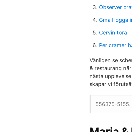
Observer cra
Gmail logga i
Cervin tora
Per cramer h
Vänligen se sche
& restaurang nä
nästa upplevelse 
skapar vi förutsä
556375-5155. T
Maria &