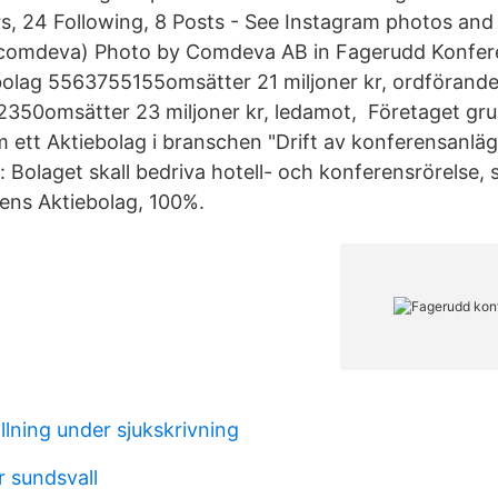
, 24 Following, 8 Posts - See Instagram photos and
omdeva) Photo by Comdeva AB in Fagerudd Konfer
olag 5563755155omsätter 21 miljoner kr, ordförande
2350omsätter 23 miljoner kr, ledamot, Företaget gr
m ett Aktiebolag i branschen "Drift av konferensanläg
 Bolaget skall bedriva hotell- och konferensrörelse,
ens Aktiebolag, 100%.
llning under sjukskrivning
r sundsvall