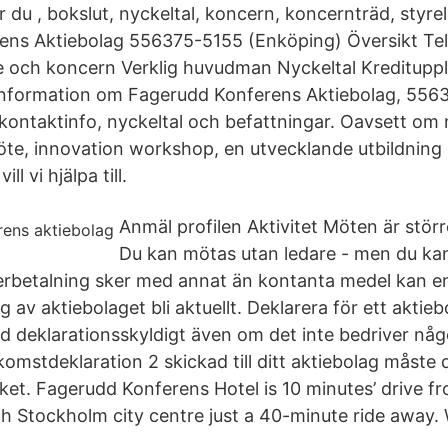
ar du , bokslut, nyckeltal, koncern, koncernträd, styre
ens Aktiebolag 556375-5155 (Enköping) Översikt T
e och koncern Verklig huvudman Nyckeltal Kredituppl
information om Fagerudd Konferens Aktiebolag, 5563
kontaktinfo, nyckeltal och befattningar. Oavsett om n
öte, innovation workshop, en utvecklande utbildning e
ll vi hjälpa till.
Anmäl profilen Aktivitet Möten är störr
Du kan mötas utan ledare - men du kan
rbetalning sker med annat än kontanta medel kan e
 av aktiebolaget bli aktuellt. Deklarera för ett aktieb
ltid deklarationsskyldigt även om det inte bedriver n
komstdeklaration 2 skickad till ditt aktiebolag måste d
erket. Fagerudd Konferens Hotel is 10 minutes’ drive 
ith Stockholm city centre just a 40-minute ride away.