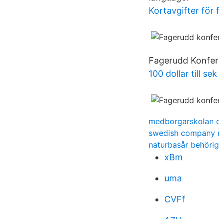
Kortavgifter för 
Fagerudd Konfer
100 dollar till sek
medborgarskolan d
swedish company r
naturbasår behörig
xBm
uma
CVFf