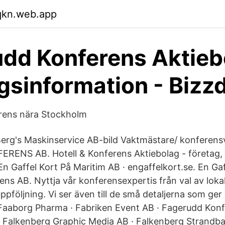
qkn.web.app
dd Konferens Aktieb
gsinformation - Bizz
rens nära Stockholm
erg's Maskinservice AB-bild Vaktmästare/ konferens
ENS AB. Hotell & Konferens Aktiebolag - företag, 
n Gaffel Kort På Maritim AB · engaffelkort.se. En Gaf
ns AB. Nyttja vår konferensexpertis från val av lokal
uppföljning. Vi ser även till de små detaljerna som ge
F. Faaborg Pharma · Fabriken Event AB · Fagerudd Konf
· Falkenberg Graphic Media AB · Falkenberg Strandbad