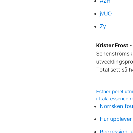
AZH
jvUO
Zy
Krister Frost
Schenströmska 
utvecklingspro
Total sett så 
Esther perel ut
iittala essence 
Norrsken fou
Hur upplever
Regression t