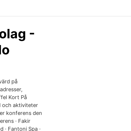
olag -
do
värd på
adresser,
fel Kort På
 och aktiviteter
r er konferens den
erens · Fakir
 · Fantoni Spa ·