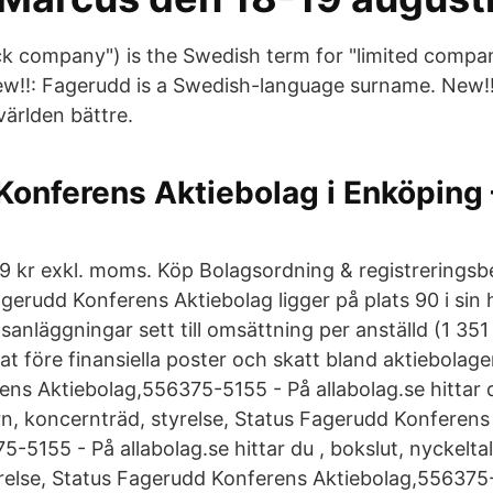
ck company") is the Swedish term for "limited compa
ew!!: Fagerudd is a Swedish-language surname. New!!: 
ärlden bättre.
onferens Aktiebolag i Enköping 
9 kr exkl. moms. Köp Bolagsordning & registreringsbev
agerudd Konferens Aktiebolag ligger på plats 90 i si
sanläggningar sett till omsättning per anställd (1 35
ltat före finansiella poster och skatt bland aktiebolage
ns Aktiebolag,556375-5155 - På allabolag.se hittar d
rn, koncernträd, styrelse, Status Fagerudd Konferens
-5155 - På allabolag.se hittar du , bokslut, nyckelta
relse, Status Fagerudd Konferens Aktiebolag,556375