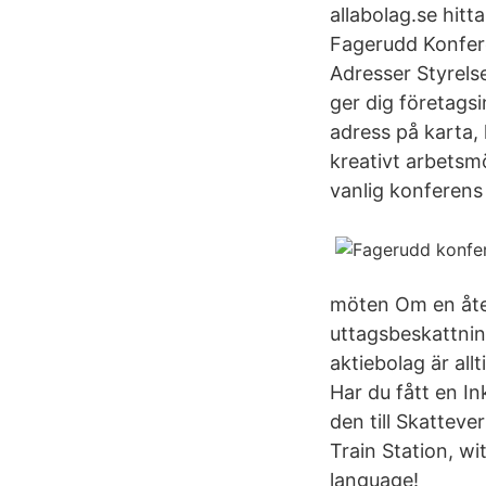
allabolag.se hitt
Fagerudd Konfer
Adresser Styrels
ger dig företags
adress på karta, 
kreativt arbetsm
vanlig konferens vi
möten Om en åte
uttagsbeskattning
aktiebolag är al
Har du fått en In
den till Skattev
Train Station, w
language!