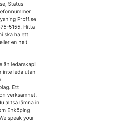
lse, Status
elefonnummer
ysning Proff.se
75-5155. Hitta
i ska ha ett
ller en helt
e än ledarskap!
 inte leda utan
n
olag. Ett
ågon verksamhet.
u alltså lämna in
from Enköping
 We speak your