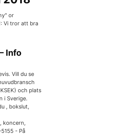
ny" or
Vi tror att bra
– Info
is. Vill du se
n huvudbransch
1 KSEK) och plats
n i Sverige.
u , bokslut,
l, koncern,
-5155 - På