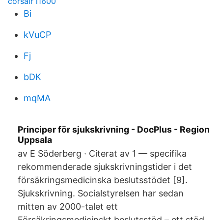
corsair i1600
Bi
kVuCP
Fj
bDK
mqMA
Principer för sjukskrivning - DocPlus - Region
Uppsala
av E Söderberg · Citerat av 1 — specifika
rekommenderade sjukskrivningstider i det
försäkringsmedicinska beslutsstödet [9].
Sjukskrivning. Socialstyrelsen har sedan
mitten av 2000-talet ett
Försäkringsmedicinskt beslutsstöd – ett stöd