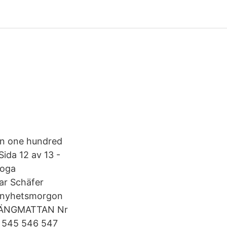
an one hundred
ida 12 av 13 -
loga
ar Schäfer
V nyhetsmorgon
 HÄNGMATTAN Nr
4 545 546 547