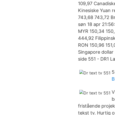
109,97 Canadisk
Kinesiske Yuan r
743,68 743,72 B
søn 18 apr 21:56
MYR 150,34 150,
444,92 Filippins
RON 150,96 151,0
Singapore dolla
side 551 - DR1 La
5
B
V
b
fristående projekt
tekst tv. Hurtig