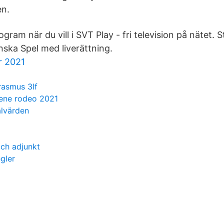
en.
gram när du vill i SVT Play - fri television på nätet. S
nska Spel med liverättning.
r 2021
rasmus 3lf
rene rodeo 2021
lvärden
och adjunkt
gler