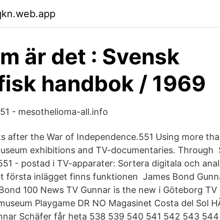
qkn.web.app
m är det : Svensk
fisk handbok / 1969
51 - mesothelioma-all.info
s after the War of Independence.551 Using more th
museum exhibitions and TV-documentaries. Through S
 - postad i TV-apparater: Sortera digitala och ana
det första inlägget finns funktionen James Bond Gunn
Bond 100 News TV Gunnar is the new i Göteborg T
ndmuseum Playgame DR NO Magasinet Costa del Sol
nar Schäfer får heta 538 539 540 541 542 543 54