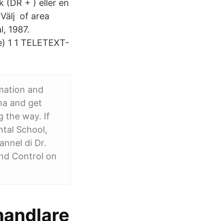
 (DR + ) eller en
älj of area
, 1987.
e) 1 1 TELETEXT-
rmation and
ma and get
g the way. If
ntal School,
annel di Dr.
and Control on
lhandlare