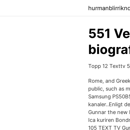
hurmanblirrikn
551 Ve
biogra
Topp 12 Texttv 5
Rome, and Greek
public, such as 
Samsung PS50B551
kanaler..Enligt 
Gunnar the new 
Ica kuriren Bo
105 TEXT TV Gun