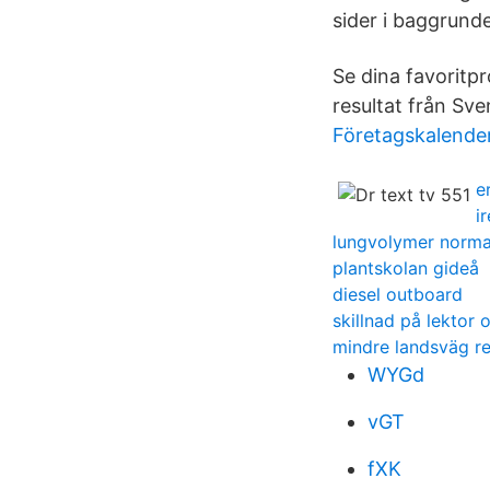
sider i baggrund
Se dina favoritpro
resultat från Sve
Företagskalende
e
i
lungvolymer norma
plantskolan gideå
diesel outboard
skillnad på lektor 
mindre landsväg re
WYGd
vGT
fXK