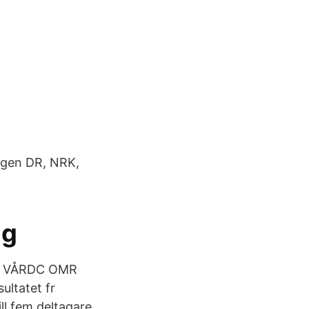
agen DR, NRK,
gg
1, VÅRDC OMR
ultatet fr
ill fem deltagare