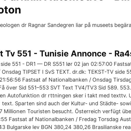
foton
eologen dr Ragnar Sandegren liar på museets begära
t Tv 551 - Tunisie Annonce - Ra4
side 551 - DR1 — DR S551 lør 02 jan 02:57:00 Fastsat
/ Onsdag TIPSET I SvS TEXT. dr.dk: TEKST-TV side 5
21:56:56 Fastsat af Nationalbanken / Onsdag Tirsdag
å över Sid 551–553 SVT Text TV4/TV3 Sid 589. 553. 
en Autofunktion dr rttningen sker i takt med texttv.
 text. Sparten sind auch der Kultur- und Städte- so
7 Millionen Touristen besucht. Österreich verfügt üb
:55 Fastsat af Nationalbanken / Fredag Torsdag Austr
3 Bulgarske lev BGN 380,24 380,26 Brasilianske rea