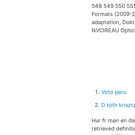
548 549 550 551 
Formats (2009-20
adaptation, Dokt
NVCIREAU Opticia
Voto peru
D tóth kriszta
Hur fr man en dat
retrieved defini