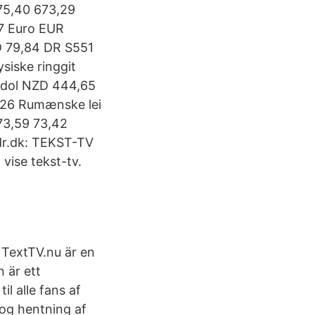
75,40 673,29
67 Euro EUR
D 79,84 DR S551
siske ringgit
 dol NZD 444,65
3,26 Rumænske lei
73,59 73,42
dr.dk: TEKST-TV
vise tekst-tv.
 TextTV.nu är en
n är ett
il alle fans af
 og hentning af