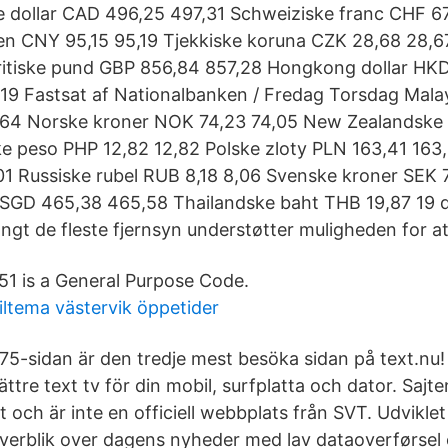
e dollar CAD 496,25 497,31 Schweiziske franc CHF 6
en CNY 95,15 95,19 Tjekkiske koruna CZK 28,68 28,
ritiske pund GBP 856,84 857,28 Hongkong dollar HK
:19 Fastsat af Nationalbanken / Fredag Torsdag Malay
64 Norske kroner NOK 74,23 74,05 New Zealandske
ke peso PHP 12,82 12,82 Polske zloty PLN 163,41 16
1 Russiske rubel RUB 8,18 8,06 Svenske kroner SEK 
r SGD 465,38 465,58 Thailandske baht THB 19,87 19 
ngt de fleste fjernsyn understøtter muligheden for at 
51 is a General Purpose Code.
iltema västervik öppetider
75-sidan är den tredje mest besöka sidan på text.nu!
ättre text tv för din mobil, surfplatta och dator. Sajte
 och är inte en officiell webbplats från SVT. Udviklet t
 overblik over dagens nyheder med lav dataoverførsel