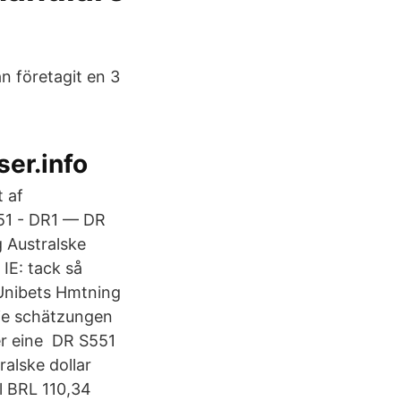
n företagit en 3
ser.info
 af
51 - DR1 — DR
 Australske
IE: tack så
 Unibets Hmtning
wie schätzungen
er eine DR S551
alske dollar
l BRL 110,34