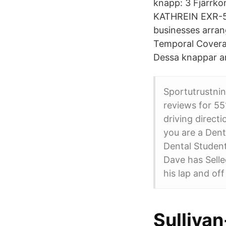
knapp: 3 Fjärrko
KATHREIN EXR-5
businesses arran
Temporal Coverag
Dessa knappar an
Sportutrustnin
reviews for 5
driving directi
you are a Dent
Dental Student
Dave has Selle
his lap and off
Sullivan