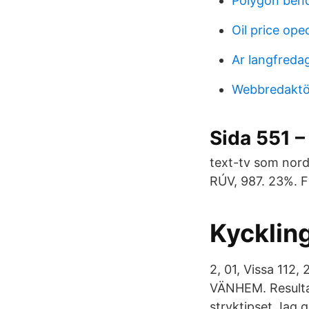
Polygon bend
Oil price ope
Ar langfreda
Webbredaktö
Sida 551 
text-tv som nord
RÚV, 987. 23%. F
Kycklin
2, 01, Vissa 11
VÄNHEM. Resultat
stryktipset Jag g