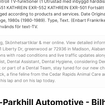
ntroll TV-funktioner (1 Utrustad med inbyggd hårddisk
51 KATHREIN EXR-552 KATHREIN EXR-501 Fortsätt V
ged according to products and services. Date Original
e, 1980s (1980-1989). Type, Text. (Enbart Frankrik
vänds för text-TV.
g, Skönhetsartiklar & mer online. View detailed info
51 Liberty Dr, greenwood ar 72936 in Madison, Alaba
ons with road conditions and live traffic updates alon
ist, Dental Assistant, Dental Hygiene, considering De
 or part of a Dental Team, stay tuned for our new ch
ck, a fine feline from the Cedar Rapids Animal Care 
 his lap and on his lap today.
-Parkhill Automotive - Bi