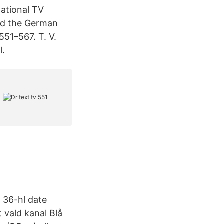
ational TV
ed the German
551–567. T. V.
l.
o 36-hl date
 vald kanal Blå