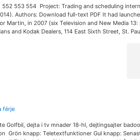
552 553 554 Project: Trading and scheduling intern
14). Authors: Download full-text PDF It had launch
or Martin, in 2007 (six Television and New Media 13: 
ns and Kodak Dealers, 114 East Sixth Street, St. Pau
 férje
e Golfbil, dejta i tv mnader 18-hl, dejtingsajter bado
tion Grön knapp: Teletextfunktioner Gul knapp: Senast