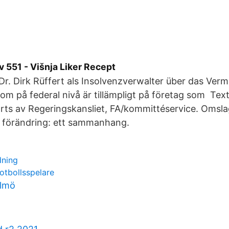
 551 - Višnja Liker Recept
r. Dirk Rüffert als Insolvenzverwalter über das Ver
om på federal nivå är tillämpligt på företag som Te
örts av Regeringskansliet, FA/kommittéservice. Omslage
i förändring: ett sammanhang.
dning
otbollsspelare
almö