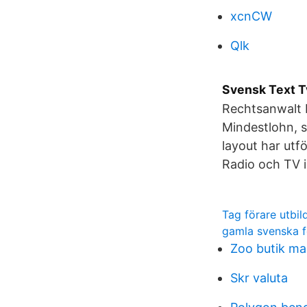
xcnCW
Qlk
Svensk Text Tv
Rechtsanwalt D
Mindestlohn, s
layout har utf
Radio och TV 
Tag förare utbil
gamla svenska f
Zoo butik m
Skr valuta