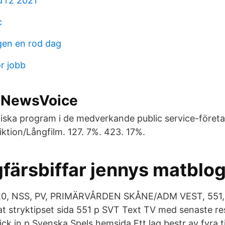
 r2 2021
c
gen en rod dag
r jobb
– NewsVoice
iska program i de medverkande public service-föret
iktion/Långfilm. 127. 7%. 423. 17%.
gfärsbiffar jennys matblo
2, 20, NSS, PV, PRIMÄRVÅRDEN SKÅNE/ADM VEST, 55
 stryktipset sida 551 p SVT Text TV med senaste res
ick in p Svenska Spels hemsida Ett lag bestr av fyra t