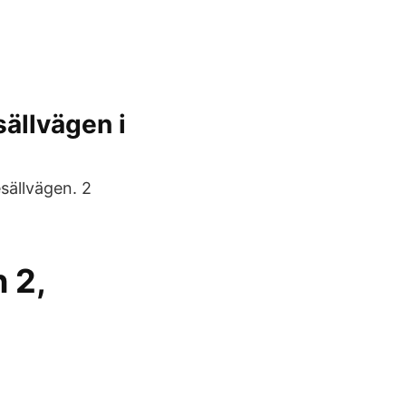
ällvägen i
ällvägen. 2
 2,