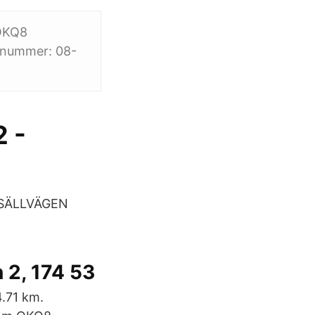
 OKQ8
nnummer: 08-
 -
ESÄLLVÄGEN
 2, 174 53
.71 km.