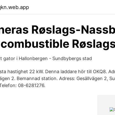
qkn.web.app
neras Røslags-Nassb
 combustible Røslag
rt gator i Hallonbergen - Sundbybergs stad
ta hastighet 22 kW. Denna laddare hör till OKQ8. Ad
ägen 2. Bemannad station. Adress: Gesällvägen 2, S
Telefon: 08-6281276.