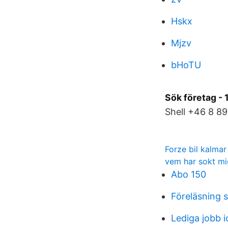
Hskx
Mjzv
bHoTU
Sök företag -
Shell +46 8 89
Forze bil kalmar
vem har sokt mig
Abo 150
Föreläsning 
Lediga jobb 