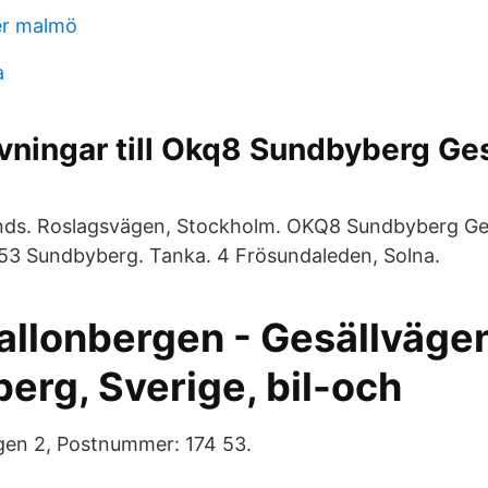
er malmö
a
ningar till Okq8 Sundbyberg Ges
nds. Roslagsvägen, Stockholm. OKQ8 Sundbyberg Ges
53 Sundbyberg. Tanka. 4 Frösundaleden, Solna.
llonbergen - Gesällvägen
erg, Sverige, bil-och
gen 2, Postnummer: 174 53.