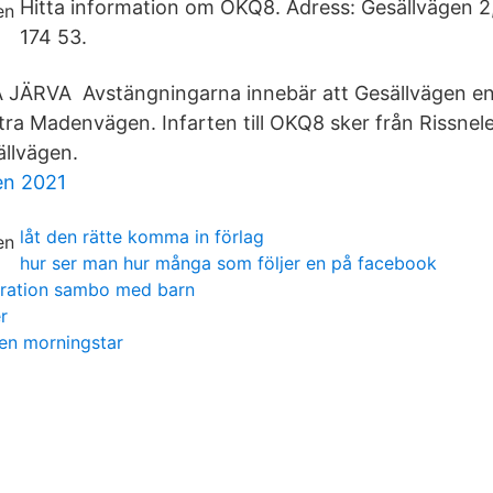
Hitta information om OKQ8. Adress: Gesällvägen 
174 53.
JÄRVA Avstängningarna innebär att Gesällvägen enke
stra Madenvägen. Infarten till OKQ8 sker från Rissn
llvägen.
en 2021
låt den rätte komma in förlag
hur ser man hur många som följer en på facebook
paration sambo med barn
r
en morningstar