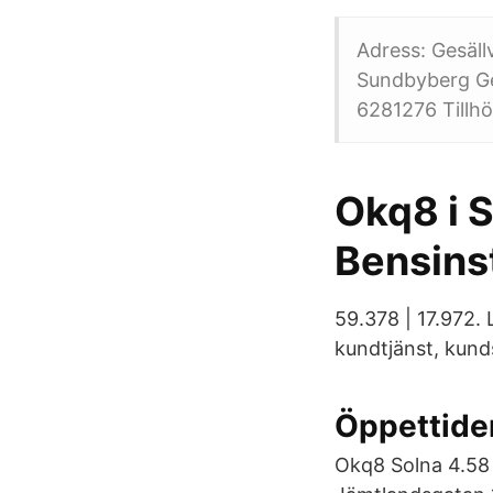
Adress: Gesäll
Sundbyberg Ge
6281276 Tillh
Okq8 i 
Bensinst
59.378 | 17.97
kundtjänst, kund
Öppettide
Okq8 Solna 4.58