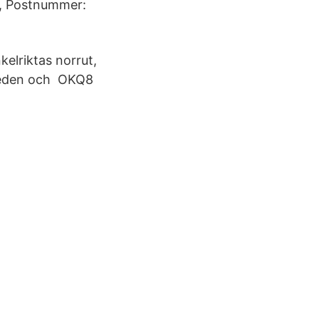
2, Postnummer:
lriktas norrut,
eleden och OKQ8