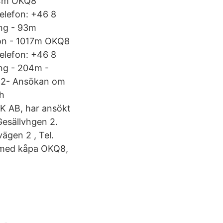
 84m OKQ8
elefon: +46 8
ing - 93m
ion - 1017m OKQ8
elefon: +46 8
ng - 204m -
 2- Ansökan om
ch
K AB, har ansökt
Gesällvhgen 2.
gen 2 , Tel.
 med kåpa OKQ8,