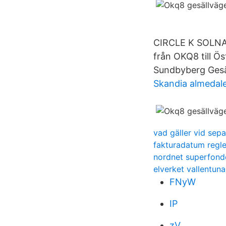
CIRCLE K SOLNA 
från OKQ8 till Ö
Sundbyberg Gesä
Skandia almedal
vad gäller vid se
fakturadatum regle
nordnet superfond
elverket vallentuna
FNyW
IP
zV