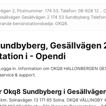
vägen 2, Postnummer: 174 53. Telefon: 08-628 12 ..
sällvägen Gesällvägen 2 174 53 Sundbyberg Telefo
örande bensinstationskedja: OKQ8.
Sundbyberg, Gesällvägen 2
ation i - Opendi
2. Logga in. Information om OKQ8 HALLONBERGEN G
service & support.
r Okq8 Sundbyberg i Gesällvägen
 km. Solnavägen 13 171 65 Solna. OKQ8 VÄLLINGBY 4