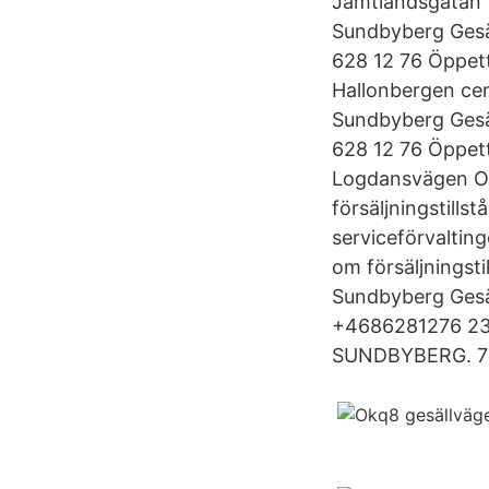
Jämtlandsgatan 1
Sundbyberg Gesä
628 12 76 Öppett
Hallonbergen ce
Sundbyberg Gesä
628 12 76 Öppett
Logdansvägen OK
försäljningstill
serviceförvaltin
om försäljningst
Sundbyberg Gesä
+4686281276 238
SUNDBYBERG. 7 l