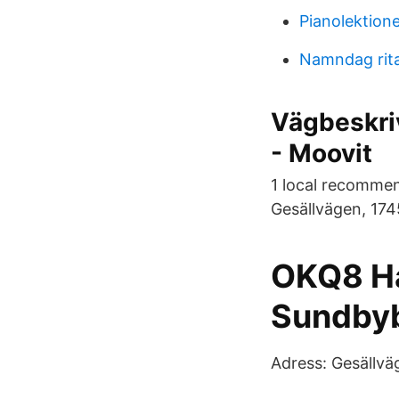
Pianolektion
Namndag rit
Vägbeskriv
- Moovit
1 local recomme
Gesällvägen, 174
OKQ8 Ha
Sundbyb
Adress: Gesällvä