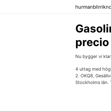
hurmanblirrikn
Gasoli
precio
Nu bygger vi kla
4 uttag med högs
2. OKQ8, Gesällv
Stockholms län. 