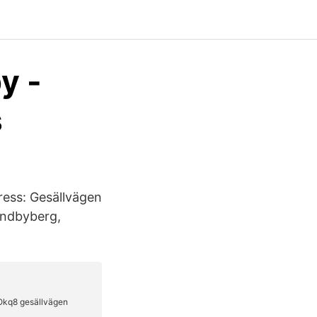
y -
s
ress: Gesällvägen
undbyberg,