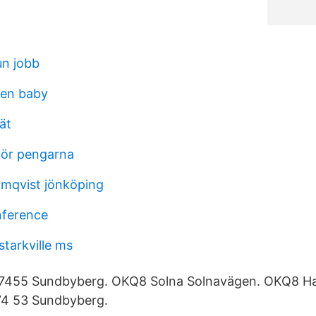
n jobb
gen baby
ät
för pengarna
lmqvist jönköping
nference
starkville ms
7455 Sundbyberg. OKQ8 Solna Solnavägen. OKQ8 Ha
74 53 Sundbyberg.