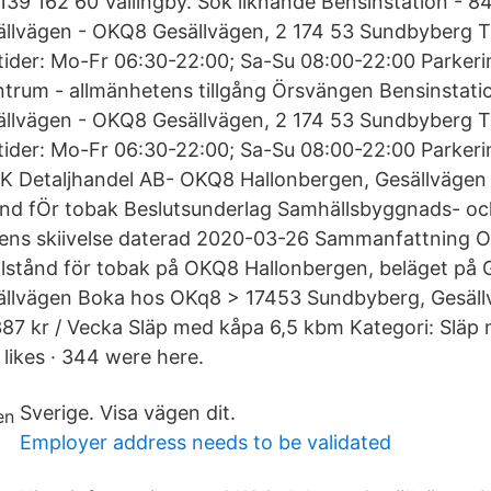
39 162 60 Vällingby. Sök liknande Bensinstation -
llvägen - OKQ8 Gesällvägen, 2 174 53 Sundbyberg T
ider: Mo-Fr 06:30-22:00; Sa-Su 08:00-22:00 Parker
ntrum - allmänhetens tillgång Örsvängen Bensinstat
llvägen - OKQ8 Gesällvägen, 2 174 53 Sundbyberg T
ider: Mo-Fr 06:30-22:00; Sa-Su 08:00-22:00 Parkeri
 Detaljhandel AB- OKQ8 Hallonbergen, Gesällvägen
stånd fÖr tobak Beslutsunderlag Samhällsbyggnads- o
gens skiivelse daterad 2020-03-26 Sammanfattning O
illstånd för tobak på OKQ8 Hallonbergen, beläget på 
llvägen Boka hos OKq8 > 17453 Sundbyberg, Gesällvä
7 kr / Vecka Släp med kåpa 6,5 kbm Kategori: Släp
ikes · 344 were here.
Sverige. Visa vägen dit.
Employer address needs to be validated